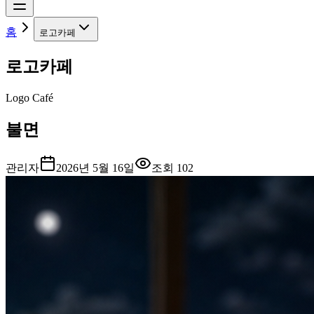
홈
로고카페
로고카페
Logo Café
불면
관리자
2026년 5월 16일
조회
102