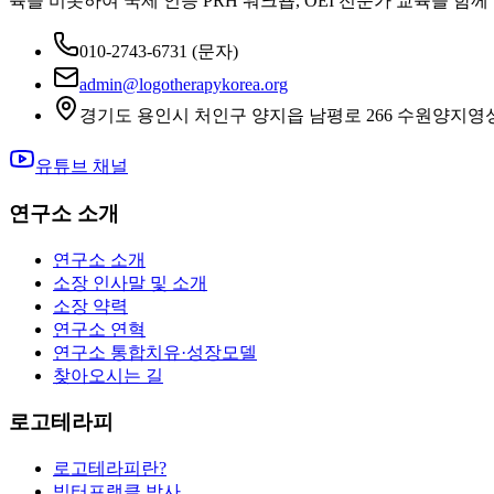
육을 비롯하여 국제 인증 PRH 워크숍, OEI 전문가 교육을 함께
010-2743-6731
(문자)
admin@logotherapykorea.org
경기도 용인시 처인구 양지읍 남평로 266 수원양지영
유튜브 채널
연구소 소개
연구소 소개
소장 인사말 및 소개
소장 약력
연구소 연혁
연구소 통합치유·성장모델
찾아오시는 길
로고테라피
로고테라피란?
빅터프랭클 박사