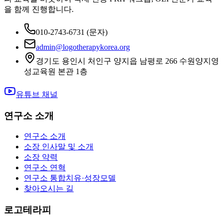
을 함께 진행합니다.
010-2743-6731
(문자)
admin@logotherapykorea.org
경기도 용인시 처인구 양지읍 남평로 266 수원양지영
성교육원 본관 1층
유튜브 채널
연구소 소개
연구소 소개
소장 인사말 및 소개
소장 약력
연구소 연혁
연구소 통합치유·성장모델
찾아오시는 길
로고테라피