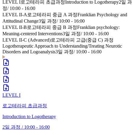
LEVEL I
로고테라피 초급과정
Introduction to Logotherapy
2일 과
정
/
10:00 - 16:00
LEVEL II-A
로고테라피 중급 A 과정
Franklian Psychology and
Attitudinal Change
3일 과정
/
10:00 - 16:00
LEVEL II-B
로고테라피 중급 B 과정
Franklian psychology:
Meaning-centered Interventions
3일 과정
/
10:00 - 16:00
LEVEL II-C (Advanced)
로고테라피 고급(중급 C) 과정
Logotherapeutic Approach to Understanding/Treating Neurotic
Disorders and Logoanalysis
3일 과정
/
10:00 - 16:00
LEVEL I
로고테라피 초급과정
Introduction to Logotherapy
2일 과정
/
10:00 - 16:00