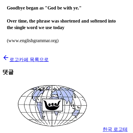
Goodbye began as "God be with ye."
Over time, the phrase was shortened and softened into
the single word we use today
(www.englishgrammar.org)
로고카페 목록으로
댓글
한국 로고테