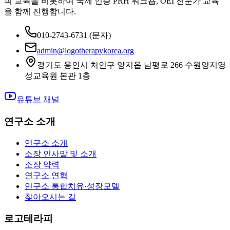
피 교육을 비롯하여 국제 인증 PRH 워크숍, OEI 전문가 교육
을 함께 진행합니다.
010-2743-6731
(문자)
admin@logotherapykorea.org
경기도 용인시 처인구 양지읍 남평로 266 수원양지영
성교육원 본관 1층
유튜브 채널
연구소 소개
연구소 소개
소장 인사말 및 소개
소장 약력
연구소 연혁
연구소 통합치유·성장모델
찾아오시는 길
로고테라피